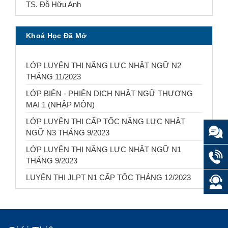
TS. Đỗ Hữu Anh
Khoá Học Đã Mở
LỚP LUYỆN THI NĂNG LỰC NHẬT NGỮ N2
THÁNG 11/2023
LỚP BIÊN - PHIÊN DỊCH NHẬT NGỮ THƯƠNG
MẠI 1 (NHẬP MÔN)
LỚP LUYỆN THI CẤP TỐC NĂNG LỰC NHẬT
NGỮ N3 THÁNG 9/2023
LỚP LUYỆN THI NĂNG LỰC NHẬT NGỮ N1
THÁNG 9/2023
LUYỆN THI JLPT N1 CẤP TỐC THÁNG 12/2023