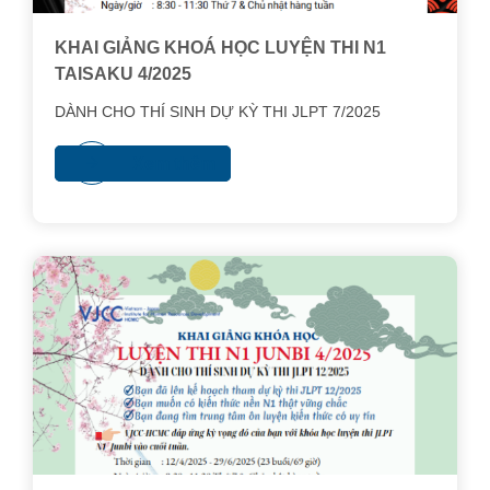
tại TP. HCM (gọi tắt là VJCC-HCMC) sẽ trang bị cho
bạn nhiều kiến thức, kinh nghiệm cho nghề phiên dịch
KHAI GIẢNG KHOÁ HỌC LUYỆN THI N1
tiếng Nhật vốn đang có nhu cầu tuyển dụng không
TAISAKU 4/2025
ngừng nghỉ tại TP. HCM và vùng lân cận.
DÀNH CHO THÍ SINH DỰ KỲ THI JLPT 7/2025
Xem thêm