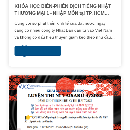
KHÓA HỌC BIÊN-PHIÊN DỊCH TIẾNG NHẬT
THƯƠNG MẠI 1 - NHẬP MÔN tại TP. HCM
THÁNG 11/2025
Cùng với sự phát triển kinh tế của đất nước, ngày
càng có nhiều công ty Nhật Bản đầu tư vào Việt Nam
và không có dấu hiệu thuyên giảm kéo theo nhu cầu
tuyển dụng phiên dịch viên tiếng Nhật ngày càng gia
Xem thêm
tăng. Mức lương hấp dẫn cùng với cơ hội được tiếp
xúc, gặp gỡ, giao lưu và mở rộng quan hệ kinh doanh
đã thu hút nhiều người theo đuổi nghề này.Nghề phiên
dịch đòi hỏi ngoài vốn tiếng Việt chuẩn, bạn phải có
kiến thức tiếng Nhật khá tốt và am hiểu nền văn hóa
của cả 2 quốc gia. Để nhận được mức lương cao đòi
hỏi người phiên dịch viên không ngừng phấn đấu, học
hỏi để có bản dịch thật chuẩn xác, có đạo đức nghề
nghiệp và vốn kiến thức tổng hợp rộng, tâm lý vững
vàng để bình tĩnh xử lý trong tình huống, giải quyết khi
có sự cố gặp tai nạn nghề nghiệp.Khóa học Biên-
Phiên dịch Nhật ngữ Thương mại tại Phân viện VJCC