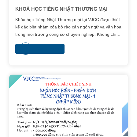
KHOÁ HỌC TIẾNG NHẬT THƯƠNG MẠI
Khóa học Tiếng Nhật Thương mại tại VJCC được thiết
kế đặc biệt nhằm xóa bỏ rào cản ngôn ngữ và văn hóa
trong môi trường công sở chuyên nghiệp. Không chỉ
dừng lại ở việc dạy từ vựng, khóa học tập trung vào
Xem thêm
việc huấn luyện tư duy làm việc và tác phong chuẩn
Nhật, giúp học viên tự tin giao tiếp và xây dựng uy tín
với đối tác.