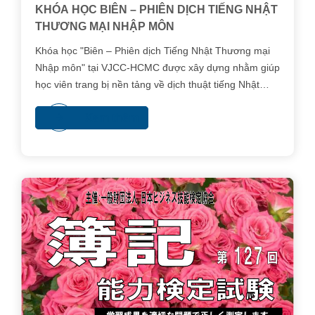
KHÓA HỌC BIÊN – PHIÊN DỊCH TIẾNG NHẬT
THƯƠNG MẠI NHẬP MÔN
Khóa học "Biên – Phiên dịch Tiếng Nhật Thương mại
Nhập môn" tại VJCC-HCMC được xây dựng nhằm giúp
học viên trang bị nền tảng về dịch thuật tiếng Nhật
thương mại, làm bước đệm để tiếp tục học các
Xem thêm
chương trình biên – phiên dịch chuyên sâu trong
tương lai.