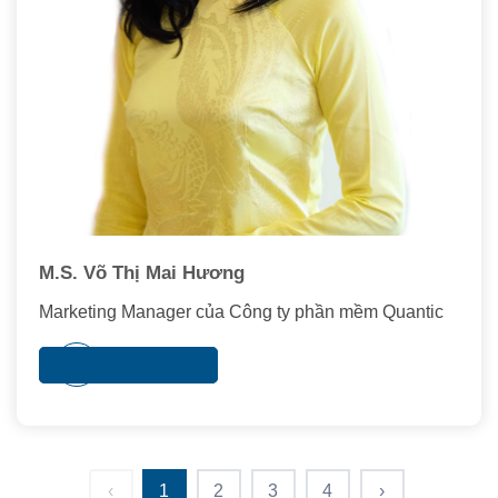
M.S. Võ Thị Mai Hương
Marketing Manager của Công ty phần mềm Quantic
Xem thêm
‹
1
2
3
4
›