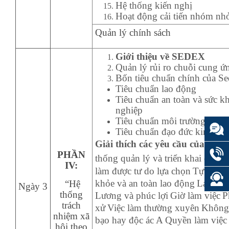
Hệ thống kiến nghị
Hoạt động cải tiến nhóm n
Quản lý chính sách
Giới thiệu về SEDEX
Quản lý rủi ro chuỗi cung ứ
Bốn tiêu chuẩn chính của Se
Tiêu chuẩn lao động
Tiêu chuẩn an toàn và sức k
nghiệp
Tiêu chuẩn môi trường
Tiêu chuẩn đạo đức kinh do
Giải thích các yêu cầu của SE
PHẦN
thống quản lý
và triển khai các lu
IV:
làm được tư do lựa chọn
Tự do hộ
khỏe và an toàn lao động
Lao độn
“Hệ
Ngày 3
thống
Lương và phúc lợi
Giờ làm việc
P
trách
xử
Việc làm thường xuyên
Không 
nhiệm xã
bạo hay độc ác
A Quyền làm việc
hội theo