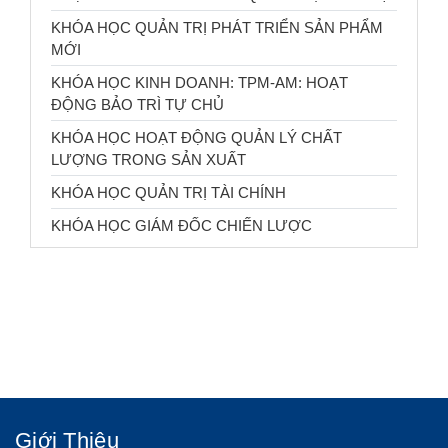
KHÓA HỌC QUẢN TRỊ PHÁT TRIỂN SẢN PHẨM
MỚI
KHÓA HỌC KINH DOANH: TPM-AM: HOẠT
ĐỘNG BẢO TRÌ TỰ CHỦ
KHÓA HỌC HOẠT ĐỘNG QUẢN LÝ CHẤT
LƯỢNG TRONG SẢN XUẤT
KHÓA HỌC QUẢN TRỊ TÀI CHÍNH
KHÓA HỌC GIÁM ĐỐC CHIẾN LƯỢC
Giới Thiệu