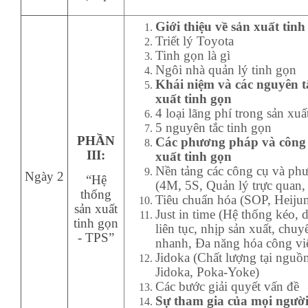
Giới thiệu về sản xuất tinh
Triết lý Toyota
Tinh gọn là gì
Ngôi nhà quản lý tinh gọn
Khái niệm và các nguyên t
xuất tinh gọn
4 loại lãng phí trong sản xuấ
5 nguyên tắc tinh gọn
PHẦN
Các phương pháp và công 
III:
xuất tinh gọn
Nền tảng các công cụ và ph
Ngày 2
“Hệ
(4M, 5S, Quản lý trực quan
thống
Tiêu chuẩn hóa (SOP, Heiju
sản xuất
Just in time (Hệ thống kéo,
tinh gọn
liên tục, nhịp sản xuất, chuy
- TPS”
nhanh, Đa năng hóa công vi
Jidoka (Chất lượng tại nguồ
Jidoka, Poka-Yoke)
Các bước giải quyết vấn đề
Sự
tham gia của mọi ngườ