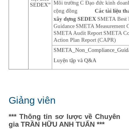
Môi trường
C Đạo đức kinh doan
SEDEX”
cộng đồng
Các tài liệu t
xây dựng SEDEX
SMETA Best P
Guidance
SMETA Measurement Cr
SMETA Audit Report
SMETA Cor
Action Plan Report (CAPR)
SMETA_Non_Compliance_Guid
Luyện tập và Q&A
Giảng viên
*** Thông tin sơ lược về Chuyên
gia TRẦN HỮU ANH TUẤN ***