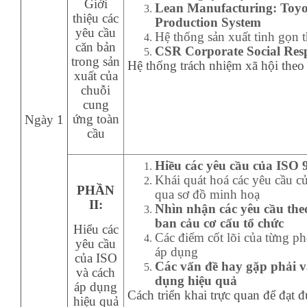
Giới
Lean Manufacturing: Toyo
thiệu các
Production System
yêu cầu
Hệ thống sản xuất tinh gọn 
căn bản
CSR
Corporate Social Resp
trong sản
Hệ thống trách nhiệm xã hội th
xuất của
chuỗi
cung
ứng toàn
Ngày 1
cầu
Hiều các yêu cầu của ISO 
Khái quát hoá các yêu cầu củ
PHẦN
qua sơ đồ minh hoạ
II:
Nhìn nhận các yêu cầu th
ban cảu cơ cấu tổ chức
Hiểu các
Các điểm cốt lõi của từng p
yêu cầu
áp dụng
của ISO
Các vấn đề hay gặp phải v
và cách
dụng hiệu quả
áp dụng
Cách triển khai trực qua
n
để đạt đ
hiệu quả