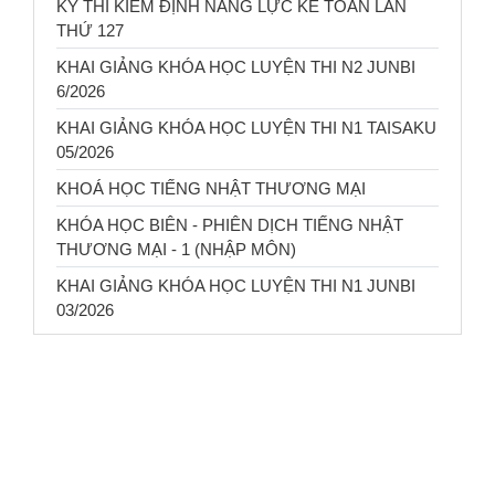
KỲ THI KIỂM ĐỊNH NĂNG LỰC KẾ TOÁN LẦN
THỨ 127
KHAI GIẢNG KHÓA HỌC LUYỆN THI N2 JUNBI
6/2026
KHAI GIẢNG KHÓA HỌC LUYỆN THI N1 TAISAKU
05/2026
KHOÁ HỌC TIẾNG NHẬT THƯƠNG MẠI
KHÓA HỌC BIÊN - PHIÊN DỊCH TIẾNG NHẬT
THƯƠNG MẠI - 1 (NHẬP MÔN)
KHAI GIẢNG KHÓA HỌC LUYỆN THI N1 JUNBI
03/2026