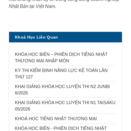
Nhật Bản tại Việt Nam.
Khoá Học Liên Quan
KHÓA HỌC BIÊN – PHIÊN DỊCH TIẾNG NHẬT
THƯƠNG MẠI NHẬP MÔN
KỲ THI KIỂM ĐỊNH NĂNG LỰC KẾ TOÁN LẦN
THỨ 127
KHAI GIẢNG KHÓA HỌC LUYỆN THI N2 JUNBI
6/2026
KHAI GIẢNG KHÓA HỌC LUYỆN THI N1 TAISAKU
05/2026
KHOÁ HỌC TIẾNG NHẬT THƯƠNG MẠI
KHÓA HỌC BIÊN - PHIÊN DỊCH TIẾNG NHẬT